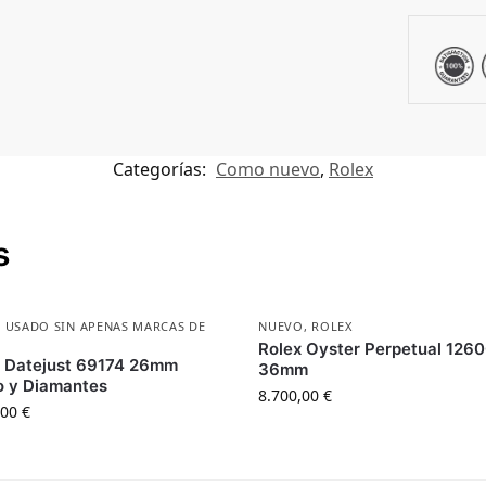
Categorías:
Como nuevo
,
Rolex
s
,
USADO SIN APENAS MARCAS DE
NUEVO
,
ROLEX
Rolex Oyster Perpetual 126
x Datejust 69174 26mm
36mm
o y Diamantes
8.700,00
€
,00
€