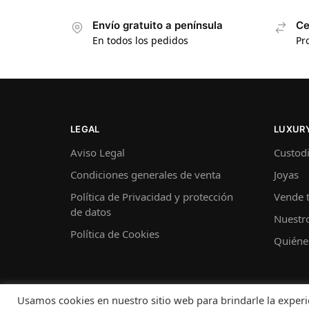
Envío gratuito a península
Ce
En todos los pedidos
Pr
LEGAL
LUXURY
Aviso Legal
Custodi
Condiciones generales de venta
Joyas
Política de Privacidad y protección
Vende t
de datos
Nuestro
Política de Cookies
Quiéne
© Luxury Labels 2022
Usamos cookies en nuestro sitio web para brindarle la experie