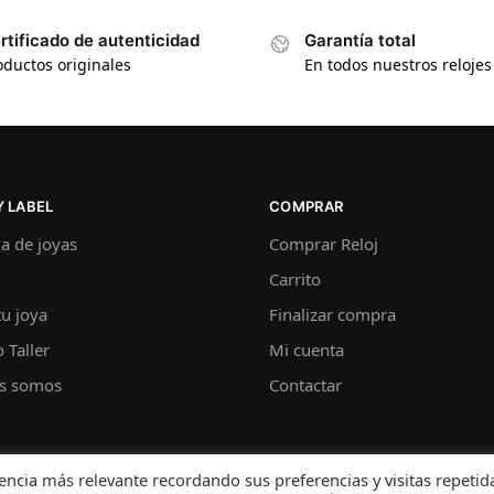
rtificado de autenticidad
Garantía total
oductos originales
En todos nuestros relojes
 LABEL
COMPRAR
a de joyas
Comprar Reloj
Carrito
u joya
Finalizar compra
 Taller
Mi cuenta
s somos
Contactar
ncia más relevante recordando sus preferencias y visitas repetida