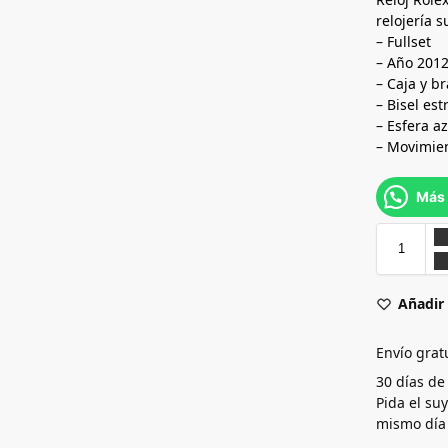
relojería s
– Fullset
– Año 201
– Caja y b
– Bisel est
– Esfera az
– Movimie
Más 
Añadir 
Envío grat
30 días de
Pida el su
mismo día