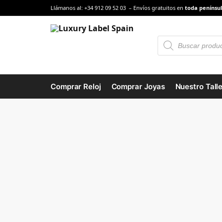
Llámanos al: +34 912 09 52 03 – Envíos gratuitos en
toda penínsul
Comprar Reloj
Comprar Joyas
Nuestro Talle