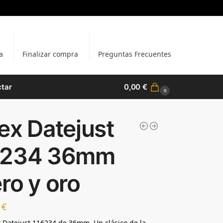
a
Finalizar compra
Preguntas Frecuentes
tar
0,00
€
0
ex Datejust
6234 36mm
ro y oro
0
€
x Datejust 116234 de 36mm. Un clásico de la