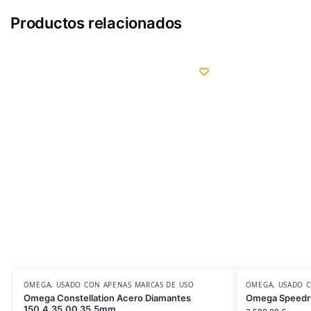
Productos relacionados
OMEGA
,
USADO CON APENAS MARCAS DE USO
OMEGA
,
USADO C
Omega Constellation Acero Diamantes
Omega Speedma
150.4.35.00 35.5mm