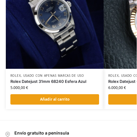
ROLEX
,
USADO CON APENAS MARCAS DE USO
ROLEX
,
USADO C
Rolex Datejust 31mm 68240 Esfera Azul
Rolex Datejus
5.000,00
€
6.000,00
€
Añadir al carrito
Envío gratuito a península