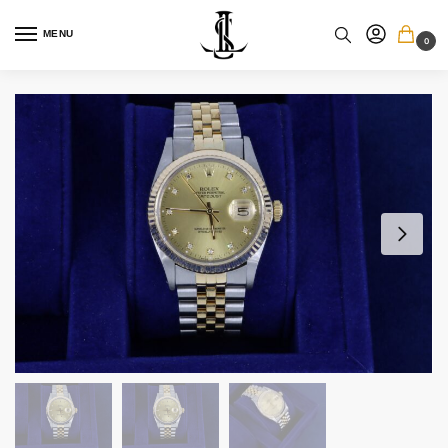
MENU
0