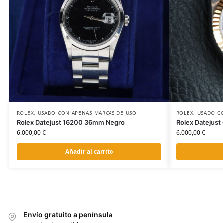
ROLEX
,
USADO CON APENAS MARCAS DE USO
ROLEX
,
USADO C
Rolex Datejust 16200 36mm Negro
Rolex Datejus
6.000,00
€
6.000,00
€
Añadir al carrito
Envío gratuito a península