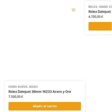
ROLEX
,
USADO C
Rolex Datejus
4.700,00
€
COMO NUEVO
,
ROLEX
Rolex Datejust 36mm 16233 Acero y Oro
7.500,00
€
Añadir al carrito