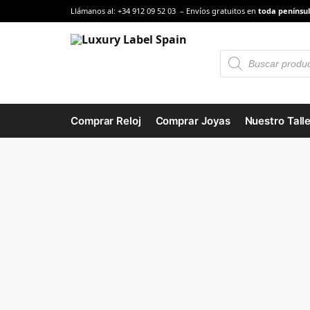
Llámanos al: +34 912 09 52 03 – Envíos gratuitos en
toda penínsul
Comprar Reloj
Comprar Joyas
Nuestro Talle