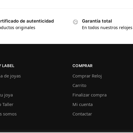
rtificado de autenticidad
Garantía total
oductos originales
En todos nuestros relojes
 LABEL
COMPRAR
a de joyas
Comprar Reloj
Carrito
u joya
Finalizar compra
 Taller
Mi cuenta
s somos
Contactar