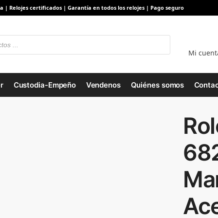
a | Relojes certificados | Garantía en todos los relojes | Pago seguro
Mi cuent
r
Custodia-Empeño
Vendenos
Quiénes somos
Contac
Rol
68
Ma
Ace