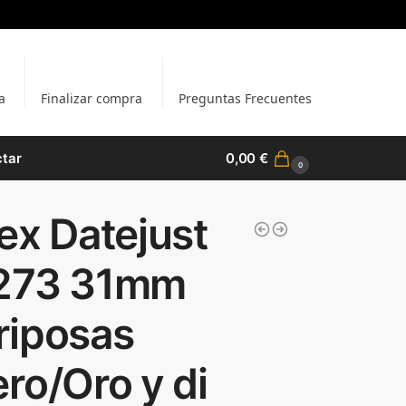
a
Finalizar compra
Preguntas Frecuentes
tar
0,00
€
0
ex Datejust
273 31mm
riposas
ro/Oro y di