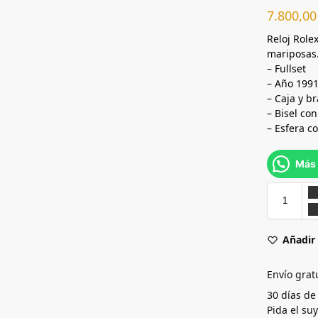
7.800,0
Reloj Role
mariposas
– Fullset
– Año 199
– Caja y b
– Bisel co
– Esfera c
Más 
Añadir 
Envío grat
30 días de
Pida el su