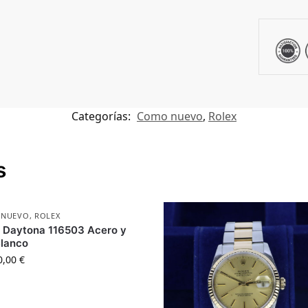
Categorías:
Como nuevo
,
Rolex
s
 NUEVO
,
ROLEX
 Daytona 116503 Acero y
Blanco
0,00
€