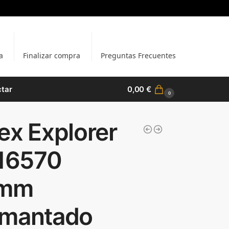
a
Finalizar compra
Preguntas Frecuentes
tar
0,00
€
0
ex Explorer
216570
mm
amantado