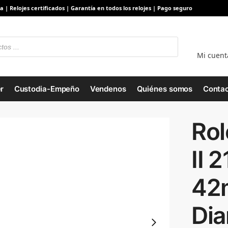
a | Relojes certificados | Garantía en todos los relojes | Pago seguro
Mi cuent
r
Custodia-Empeño
Vendenos
Quiénes somos
Contac
Rol
II 
42
Di