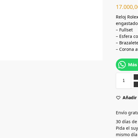
17.000,
Reloj Role
engastado
– Fullset
– Esfera c
– Brazalet
– Corona a
Más 
Añadir 
Envío grat
30 días de
Pida el su
mismo día