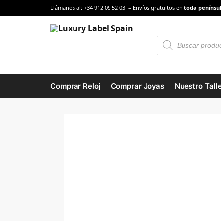
Llámanos al: +34 912 09 52 03 – Envíos gratuitos en
toda penínsul
Comprar Reloj
Comprar Joyas
Nuestro Talle