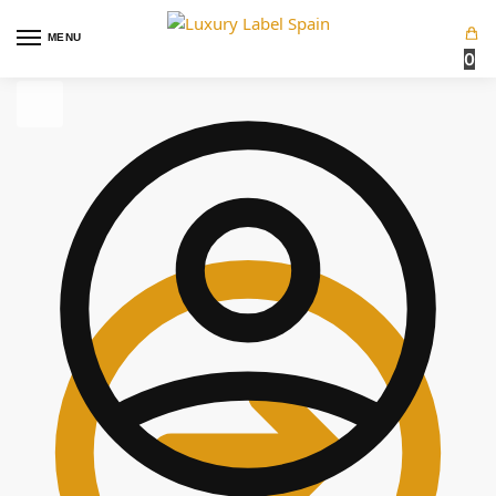
MENU
0