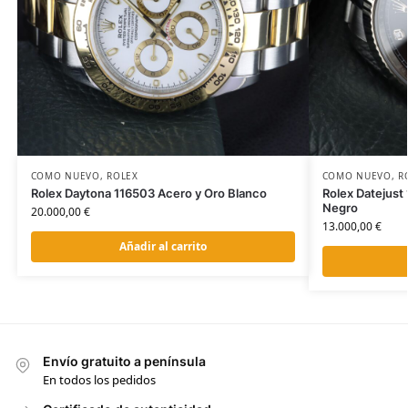
COMO NUEVO
,
ROLEX
COMO NUEVO
,
R
Rolex Daytona 116503 Acero y Oro Blanco
Rolex Datejus
Negro
20.000,00
€
13.000,00
€
Añadir al carrito
Envío gratuito a península
En todos los pedidos