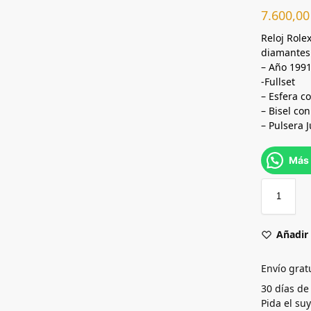
7.600,0
Reloj Role
diamantes.
– Año 199
-Fullset
– Esfera c
– Bisel co
– Pulsera 
Más 
Añadir 
Envío grat
30 días de
Pida el su