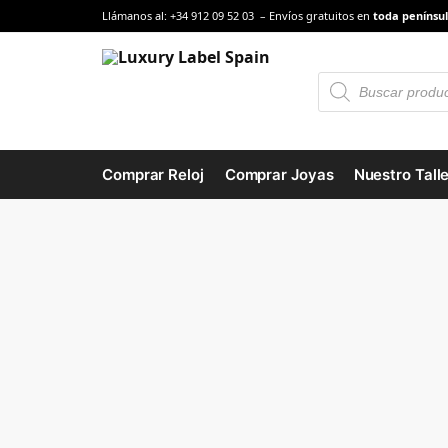
Llámanos al: +34 912 09 52 03 – Envíos gratuitos en
toda penínsul
Comprar Reloj
Comprar Joyas
Nuestro Talle