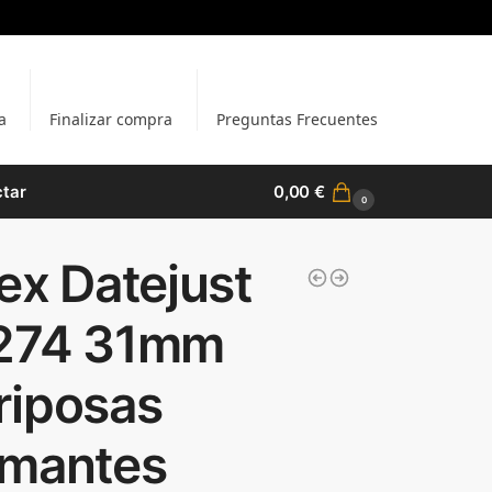
a
Finalizar compra
Preguntas Frecuentes
tar
0,00
€
0
ex Datejust
274 31mm
riposas
amantes