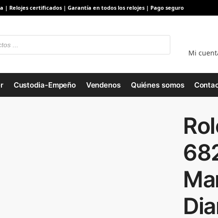
a | Relojes certificados | Garantía en todos los relojes | Pago seguro
Mi cuent
r
Custodia-Empeño
Vendenos
Quiénes somos
Contac
Rol
68
Ma
Di