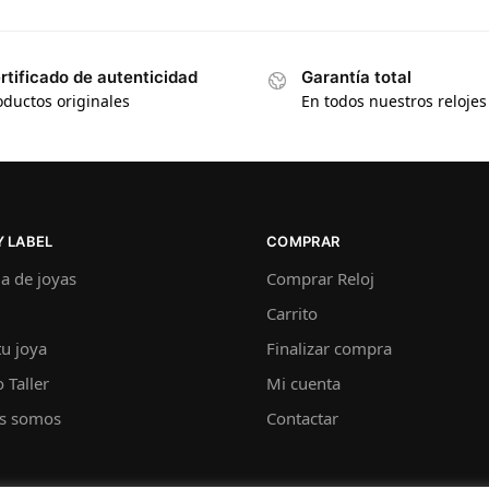
rtificado de autenticidad
Garantía total
oductos originales
En todos nuestros relojes
 LABEL
COMPRAR
a de joyas
Comprar Reloj
Carrito
u joya
Finalizar compra
 Taller
Mi cuenta
s somos
Contactar